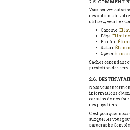
2.5. COMMENT 
Vous pouvez autorise
des options de votr
utilisez, veuillez co
Chrome:
Élim
Edge:
Éliminer
Firefox:
Élimi
Safari:
Élimine
Opera:
Élimine
Sachez cependant qu
prestation des servi
2.6. DESTINATA
Nous vous informons
informations obtenu
certains de nos fou
des pays tiers.
C’est pourquoi nous
auxquelles vous pouv
paragraphe Compléme