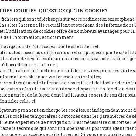
N DES COOKIES. QU’EST-CE QU’UN COOKIE?
 fichiers qui sont téléchargés sur votre ordinateur, smartphone 
ins sites Internet. Ils recueillent et stockent des informations 
t. L’utilisation de cookies offre de nombreux avantages pour la
été de l’information, et notamment:
a navigation de l’utilisateur sur le site Internet;
’utilisateur accès aux différents services proposés par le site Int
’utilisateur de devoir configurer à nouveau les caractéristiques g
u’il accède au site Internet;
l’amélioration du fonctionnement des services proposés via le si
informations obtenues via les cookies installés;
tre autres à un site Internet de recueillir et de stocker des inf
avigation d'un utilisateur ou de son dispositif. En fonction des
tiennent et de la façon dont l’utilisateur se sert de son disposit
dentifier celui-ci.
igateurs prennent en charge les cookies, et indépendamment de
ent les cookies temporaires ou stockés dans les paramètres de sé
lleure expérience de navigation, il est nécessaire d’autoriser le
caractère technique qui sont indispensables pour vous identifie
fois que vous accédez au site Internet. Si vous ne souhaitez pas r