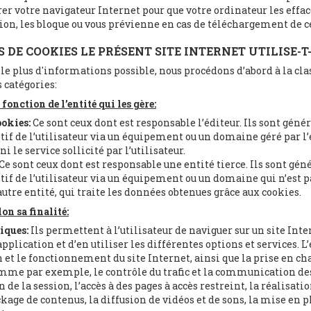
er votre navigateur Internet pour que votre ordinateur les effac
ion, les bloque ou vous prévienne en cas de téléchargement de c
S DE COOKIES LE PRÉSENT SITE INTERNET UTILISE-T-
 le plus d'informations possible, nous procédons d’abord à la cla
 catégories:
fonction de l’entité qui les gère:
ookies:
Ce sont ceux dont est responsable l’éditeur. Ils sont gé
itif de l’utilisateur via un équipement ou un domaine géré par l’
ni le service sollicité par l’utilisateur.
Ce sont ceux dont est responsable une entité tierce. Ils sont g
itif de l’utilisateur via un équipement ou un domaine qui n’est pa
utre entité, qui traite les données obtenues grâce aux cookies.
on sa finalité:
iques:
Ils permettent à l’utilisateur de naviguer sur un site Inte
plication et d’en utiliser les différentes options et services. L’
n et le fonctionnement du site Internet, ainsi que la prise en ch
omme par exemple, le contrôle du trafic et la communication de
n de la session, l’accès à des pages à accès restreint, la réalisati
ockage de contenus, la diffusion de vidéos et de sons, la mise en 