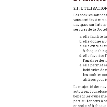
2.1. UTILISATIO
Les cookies sont des
vous accédez à certa
naviguez sur Interne
services de la Soci
elle facilite l
elle donne à l
elle évite à l
à chaque fois q
elle favorise 
l’analyse des 
elle permet en
habitudes de n
les cookies con
utilisés pour i
La majorité des nav
autorisent ou refus
bénéficier d'une mei
particulier ceux à 
enregistré à chaque 