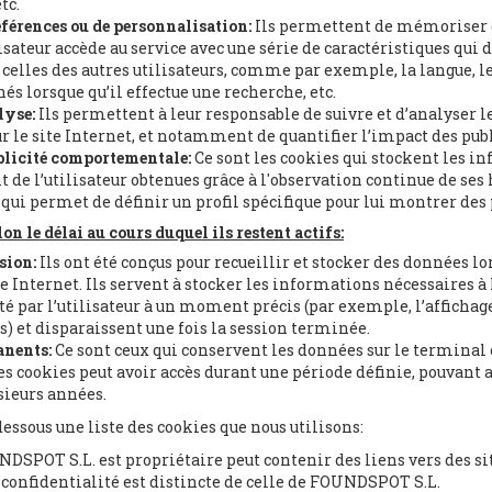
tc.
férences ou de personnalisation:
Ils permettent de mémoriser 
lisateur accède au service avec une série de caractéristiques qui
celles des autres utilisateurs, comme par exemple, la langue, 
hés lorsque qu’il effectue une recherche, etc.
lyse:
Ils permettent à leur responsable de suivre et d’analyser
sur le site Internet, et notamment de quantifier l’impact des publ
blicité comportementale:
Ce sont les cookies qui stockent les in
e l’utilisateur obtenues grâce à l'observation continue de ses
 qui permet de définir un profil spécifique pour lui montrer des 
on le délai au cours duquel ils restent actifs:
sion:
Ils ont été conçus pour recueillir et stocker des données lo
te Internet. Ils servent à stocker les informations nécessaires à
ité par l’utilisateur à un moment précis (par exemple, l’affichage
s) et disparaissent une fois la session terminée.
anents:
Ce sont ceux qui conservent les données sur le terminal 
s cookies peut avoir accès durant une période définie, pouvant 
sieurs années.
dessous une liste des cookies que nous utilisons:
DSPOT S.L. est propriétaire peut contenir des liens vers des sit
 confidentialité est distincte de celle de FOUNDSPOT S.L.