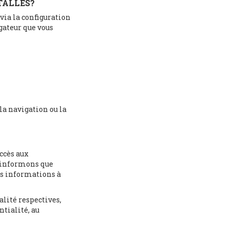
TALLÉS?
 via la configuration
gateur que vous
la navigation ou la
ccès aux
s informons que
es informations à
lité respectives,
ntialité, au