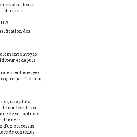
e de votre disque
es derniers.
IL?
ssification des
néralement envoyés
éditeur et depuis
énéralement envoyés
s géré par l’éditeur,
rnet, une plate-
éditeur les utilise
arge de ses options
s données,
on d’un processus
place de contenus